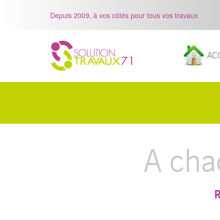
Depuis 2009, à vos côtés pour tous vos travaux
AC
A cha
R