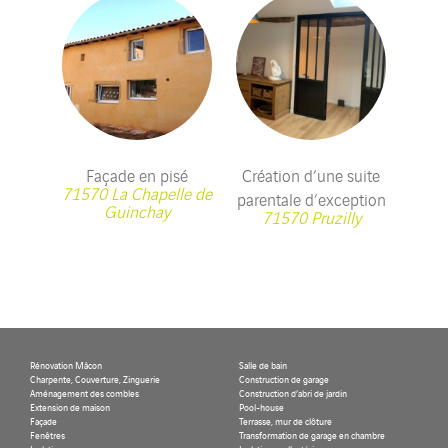
Façade en pisé
Création d’une suite
71570 La Chapelle de
parentale d’exception
Guinchay
71570 Pruzilly
Rénovation Mâcon
Salle de bain
Charpente, Couverture, Zinguerie
Construction de garage
Aménagement des combles
Construction d’abri de jardin
Extension de maison
Pool-house
Façade
Terrasse, mur de clôture
Fenêtres
Transformation de garage en chambre